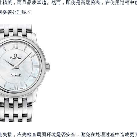
计精美，而且品质卓越。然而，即使是高端腕表，在使用过程中
何妥善处理呢？
慌失措，应先检查周围环境是否安全，避免在处理过程中造成更