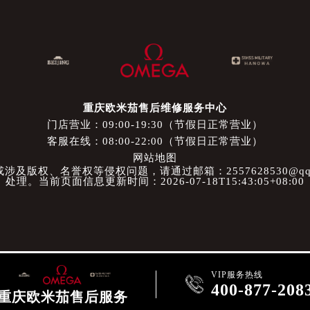
重庆欧米茄售后维修服务中心
门店营业：09:00-19:30（节假日正常营业）
客服在线：08:00-22:00（节假日正常营业）
网站地图
及版权、名誉权等侵权问题，请通过邮箱：2557628530@qq
处理。当前页面信息更新时间：2026-07-18T15:43:05+08:00
VIP服务热线

400-877-208
重庆欧米茄售后服务