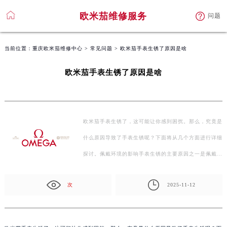
欧米茄维修服务
问题
当前位置：
重庆欧米茄维修中心
>
常见问题
> 欧米茄手表生锈了原因是啥
欧米茄手表生锈了原因是啥
欧米茄手表生锈了，这可能让你感到困扰。那么，究竟是
什么原因导致了手表生锈呢？下面将从几个方面进行详细
探讨。佩戴环境的影响手表生锈的主要原因之一是佩戴…
次
2025-11-12