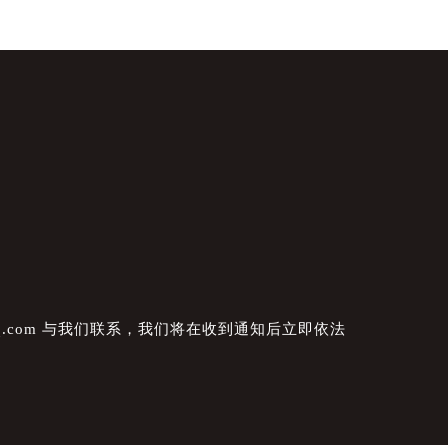
.com 与我们联系，我们将在收到通知后立即依法