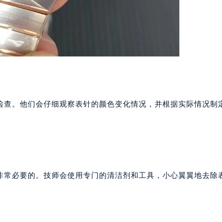
检查。他们会仔细观察表针的颜色变化情况，并根据实际情况制
非常必要的。技师会使用专门的清洁剂和工具，小心翼翼地去除