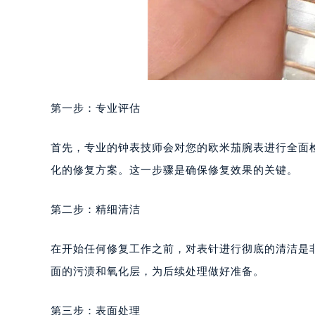
第一步：专业评估
首先，专业的钟表技师会对您的欧米茄腕表进行全面
化的修复方案。这一步骤是确保修复效果的关键。
第二步：精细清洁
在开始任何修复工作之前，对表针进行彻底的清洁是
面的污渍和氧化层，为后续处理做好准备。
第三步：表面处理