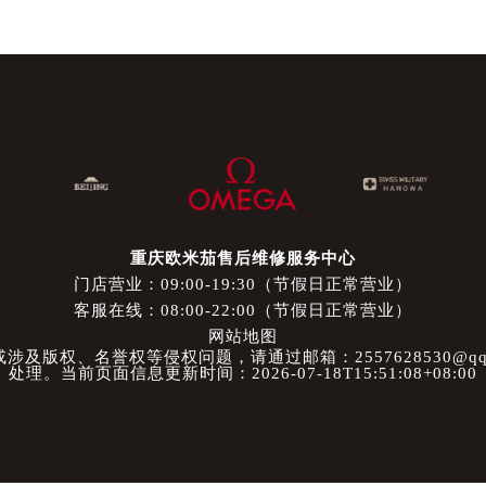
重庆欧米茄售后维修服务中心
门店营业：09:00-19:30（节假日正常营业）
客服在线：08:00-22:00（节假日正常营业）
网站地图
及版权、名誉权等侵权问题，请通过邮箱：2557628530@qq
处理。当前页面信息更新时间：2026-07-18T15:51:08+08:00