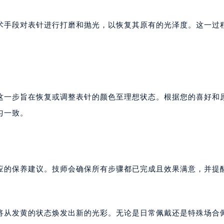
术手段对表针进行打磨和抛光，以恢复其原有的光泽度。这一过
。
这一步旨在恢复或调整表针的颜色至理想状态。根据您的喜好和
匀一致。
应的保养建议。技师会确保所有步骤都已完成且效果满意，并提
将从发黄的状态焕发出新的光彩。无论是日常佩戴还是特殊场合