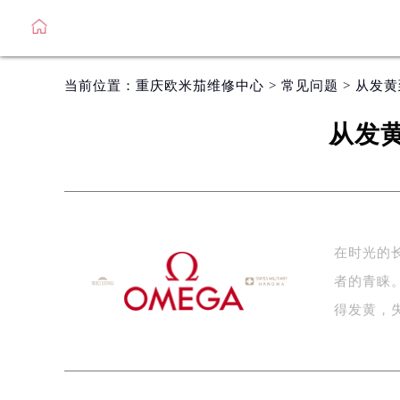
当前位置：
重庆欧米茄维修中心
>
常见问题
> 从发
从发
在时光的
者的青睐
得发黄，