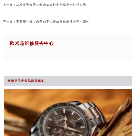
上一篇：
从发黄到焕亮：欧米茄表针变色修复全过程实录
下一篇：
不花冤枉钱！自己动手也能修复欧米茄表壳小损伤
欧米茄维修服务中心
欧米茄手表常见问题解答