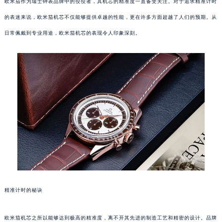
欧米茄作为瑞士钟表品牌中的佼佼者，其机芯的精准度一直备受关注。对于追求精准计时
的表迷来说，欧米茄机芯不仅能够提供卓越的性能，更在许多方面超越了人们的预期。从
日常佩戴到专业用途，欧米茄机芯的表现令人印象深刻。
精准计时的秘诀
欧米茄机芯之所以能够达到极高的精准度，离不开其先进的制造工艺和精密的设计。品牌